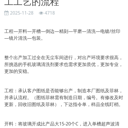
工工艺的流程
2025-11-28
4718
工程—开料—开槽—倒边—精刻—平磨—清洗—电镀/丝印
—镜片清洗—包装。
整个出产加工过全在无尘车间进行，对出产环境要求很高，
所挑选的手机玻璃清洗剂要求也需求更加质优，更加专业，
更加的安稳。
工程：承认客户图纸是否能够出产，制造本厂图纸及菲林，
并承认流程。（图纸菲林需有制造日期，编号。有修改及时
更新，回收旧图纸及菲林），下达指令单，样品全线盯梢。
开料：将玻璃开成比产品大15-20个C，进入单槽超声波清