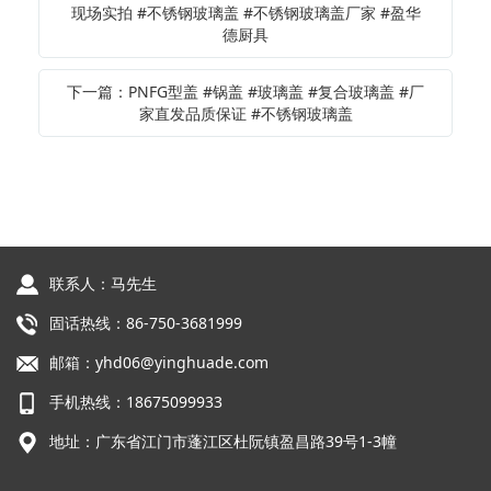
现场实拍 #不锈钢玻璃盖 #不锈钢玻璃盖厂家 #盈华
德厨具
下一篇：PNFG型盖 #锅盖 #玻璃盖 #复合玻璃盖 #厂
家直发品质保证 #不锈钢玻璃盖
联系人：马先生
固话热线：86-750-3681999
邮箱：yhd06@yinghuade.com
手机热线：18675099933
地址：广东省江门市蓬江区杜阮镇盈昌路39号1-3幢