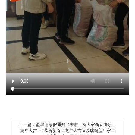
上一篇：盈华德放假通知出来啦，祝大家新春快乐，
龙年大吉！#恭贺新春 #龙年大吉 #玻璃锅盖厂家 #