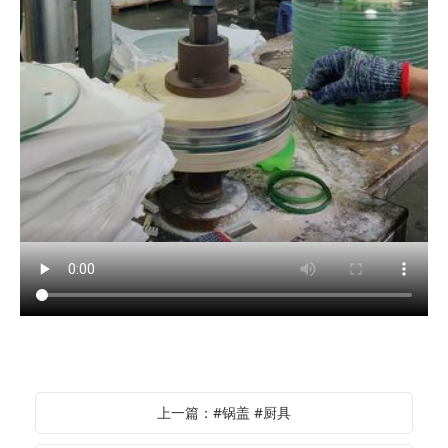
上一篇：#锅盖 #厨具